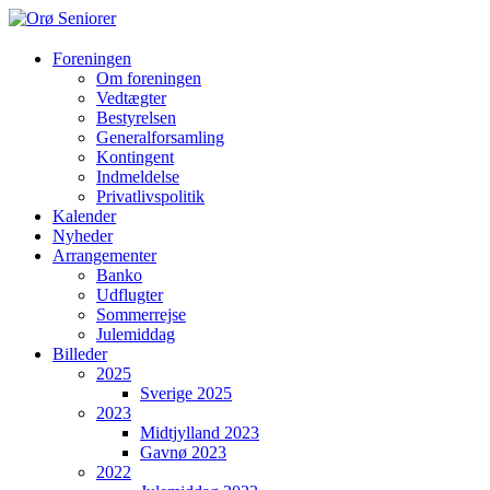
Orø
Foreningen
Om foreningen
Seniorer
Vedtægter
Bestyrelsen
Orøs
Generalforsamling
hyggeligste
Kontingent
forening
Indmeldelse
hvor
Privatlivspolitik
vi
Kalender
hjælper
Nyheder
hinanden
Arrangementer
Banko
Udflugter
Sommerrejse
Julemiddag
Billeder
2025
Sverige 2025
2023
Midtjylland 2023
Gavnø 2023
2022