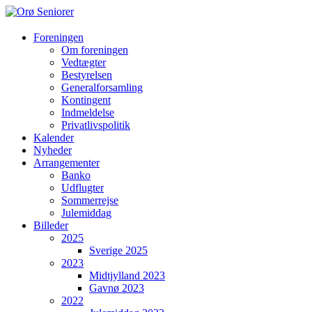
Orø
Foreningen
Om foreningen
Seniorer
Vedtægter
Bestyrelsen
Orøs
Generalforsamling
hyggeligste
Kontingent
forening
Indmeldelse
hvor
Privatlivspolitik
vi
Kalender
hjælper
Nyheder
hinanden
Arrangementer
Banko
Udflugter
Sommerrejse
Julemiddag
Billeder
2025
Sverige 2025
2023
Midtjylland 2023
Gavnø 2023
2022