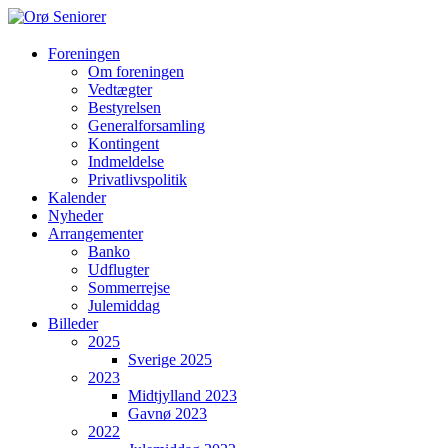
Orø
Foreningen
Om foreningen
Seniorer
Vedtægter
Bestyrelsen
Orøs
Generalforsamling
hyggeligste
Kontingent
forening
Indmeldelse
hvor
Privatlivspolitik
vi
Kalender
hjælper
Nyheder
hinanden
Arrangementer
Banko
Udflugter
Sommerrejse
Julemiddag
Billeder
2025
Sverige 2025
2023
Midtjylland 2023
Gavnø 2023
2022