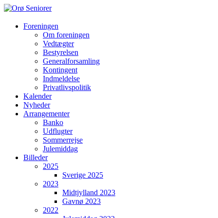
Foreningen
Orø
Om foreningen
Vedtægter
Seniorer
Bestyrelsen
Generalforsamling
Kontingent
Orøs
Indmeldelse
hyggeligste
Privatlivspolitik
forening
Kalender
hvor
Nyheder
vi
Arrangementer
hjælper
Banko
hinanden
Udflugter
Sommerrejse
Julemiddag
Billeder
2025
Sverige 2025
2023
Midtjylland 2023
Gavnø 2023
2022