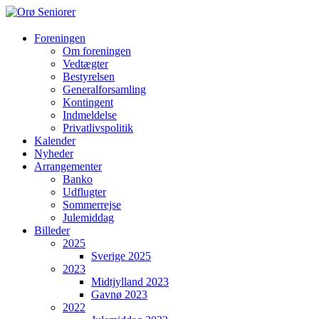
Orø
Foreningen
Om foreningen
Seniorer
Vedtægter
Bestyrelsen
Orøs
Generalforsamling
hyggeligste
Kontingent
forening
Indmeldelse
hvor
Privatlivspolitik
vi
Kalender
hjælper
Nyheder
hinanden
Arrangementer
Banko
Udflugter
Sommerrejse
Julemiddag
Billeder
2025
Sverige 2025
2023
Midtjylland 2023
Gavnø 2023
2022