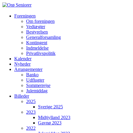
Orø
Foreningen
Om foreningen
Seniorer
Vedtægter
Bestyrelsen
Orøs
Generalforsamling
hyggeligste
Kontingent
forening
Indmeldelse
hvor
Privatlivspolitik
vi
Kalender
hjælper
Nyheder
hinanden
Arrangementer
Banko
Udflugter
Sommerrejse
Julemiddag
Billeder
2025
Sverige 2025
2023
Midtjylland 2023
Gavnø 2023
2022