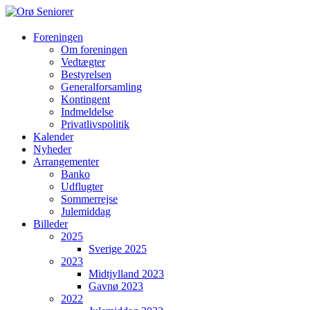
Orø
Foreningen
Om foreningen
Seniorer
Vedtægter
Bestyrelsen
Orøs
Generalforsamling
hyggeligste
Kontingent
forening
Indmeldelse
hvor
Privatlivspolitik
vi
Kalender
hjælper
Nyheder
hinanden
Arrangementer
Banko
Udflugter
Sommerrejse
Julemiddag
Billeder
2025
Sverige 2025
2023
Midtjylland 2023
Gavnø 2023
2022