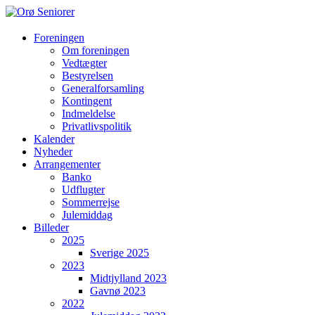
Orø
Foreningen
Om foreningen
Seniorer
Vedtægter
Bestyrelsen
Orøs
Generalforsamling
hyggeligste
Kontingent
forening
Indmeldelse
hvor
Privatlivspolitik
vi
Kalender
hjælper
Nyheder
hinanden
Arrangementer
Banko
Udflugter
Sommerrejse
Julemiddag
Billeder
2025
Sverige 2025
2023
Midtjylland 2023
Gavnø 2023
2022