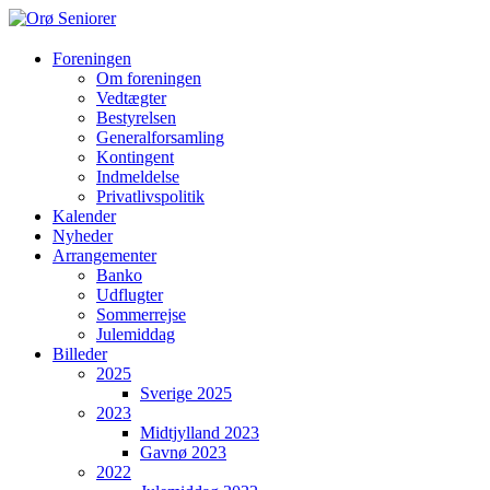
Orø
Foreningen
Om foreningen
Seniorer
Vedtægter
Bestyrelsen
Orøs
Generalforsamling
hyggeligste
Kontingent
forening
Indmeldelse
hvor
Privatlivspolitik
vi
Kalender
hjælper
Nyheder
hinanden
Arrangementer
Banko
Udflugter
Sommerrejse
Julemiddag
Billeder
2025
Sverige 2025
2023
Midtjylland 2023
Gavnø 2023
2022