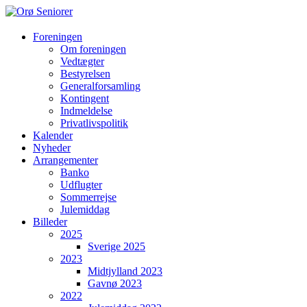
Orø
Foreningen
Om foreningen
Seniorer
Vedtægter
Bestyrelsen
Orøs
Generalforsamling
hyggeligste
Kontingent
forening
Indmeldelse
hvor
Privatlivspolitik
vi
Kalender
hjælper
Nyheder
hinanden
Arrangementer
Banko
Udflugter
Sommerrejse
Julemiddag
Billeder
2025
Sverige 2025
2023
Midtjylland 2023
Gavnø 2023
2022