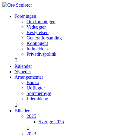
Orø
Foreningen
Om foreningen
Seniorer
Vedtægter
Bestyrelsen
Orøs
Generalforsamling
hyggeligste
Kontingent
forening
Indmeldelse
hvor
Privatlivspolitik
vi
hjælper
Kalender
hinanden
Nyheder
Arrangementer
Banko
Udflugter
Sommerrejse
Julemiddag
Billeder
2025
Sverige 2025
2023